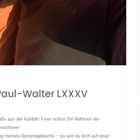
 Paul-Walter LXXXV
üße aus der Karibik! Feier schön (im Rahmen der
verwöhnen!
ung meines Reisetagebuchs – so wie du dich auf neue