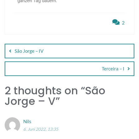
ganzen Tag dauern.
2
São Jorge – IV
Terceira – I
2 thoughts on “
São
Jorge – V
”
Nils
6. Juni 2022, 13:35